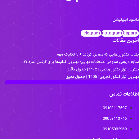
لود اپلیکیشن
Telegram
Instagram
Eapar
رین مقالات
 کنکوری‌هایی که معجزه کردند + 5 تکنیک مهم
بع دروس عمومی امتحانات نهایی؛ بهترین کتاب‌ها برای گرفتن نمره ۲۰
ین تراز کنکور ریاضی | ۱۴۰۵ | جدول دقیق
ین تراز کنکور تجربی | 1405 | جدول دقیق
لاعات تماس
09103117597
09053113746
09105882969