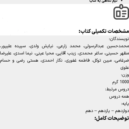
نیم نگاهی به کتاب
خصات تکمیلی کتاب:
یسندگان:
مدحسین عبدالرسولی، محمد زارعی، نیایش ولدی، سپیده علیپور،
هر حسینی، ساغر محمدی، زینب آقایی، محیا عینی، نیما اسدی، علیرضا
غامی، مبین توکل، فاطمه غفوری، نگار احمدی، هستی رضی و حسام
وی
ن:
1 گرم
وس مرتبط:
ه دروس
ه:
ازدهم – یازدهم – دهم
ضیحات کامل: