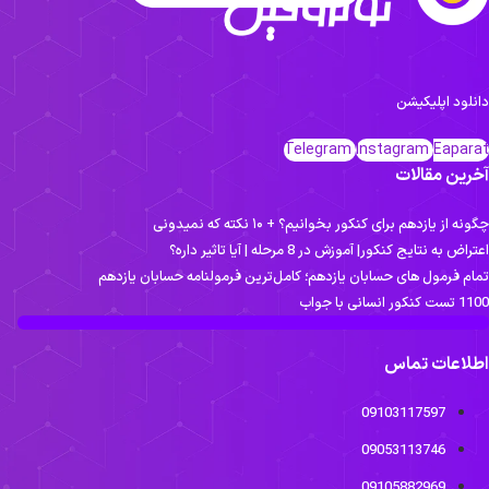
انلود اپلیکیشن
Telegram
Instagram
Eapara
خرین مقالات
ونه از یازدهم برای کنکور بخوانیم؟ + ۱۰ نکته که نمیدونی
تراض به نتایج کنکور| آموزش در 8 مرحله | آیا تاثیر داره؟
مام فرمول های حسابان یازدهم؛ کامل‌ترین فرمولنامه حسابان یازدهم
ست کنکور انسانی با جواب
طلاعات تماس
09103117597
09053113746
09105882969