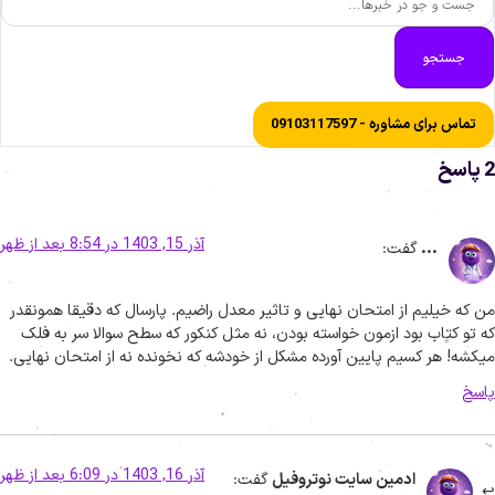
جستجو
تماس برای مشاوره - 09103117597
اسخ
آذر 15, 1403 در 8:54 بعد از ظهر
...
گفت:
ن که خیلیم از امتحان نهایی و تاثیر معدل راضیم. پارسال که دقیقا همونقدر
ه تو کتاب بود ازمون خواسته بودن، نه مثل کنکور که سطح سوالا سر به فلک
یکشه! هر کسیم پایین آورده مشکل از خودشه که نخونده نه از امتحان نهایی.
اسخ
آذر 16, 1403 در 6:09 بعد از ظهر
ادمین سایت نوتروفیل
گفت: