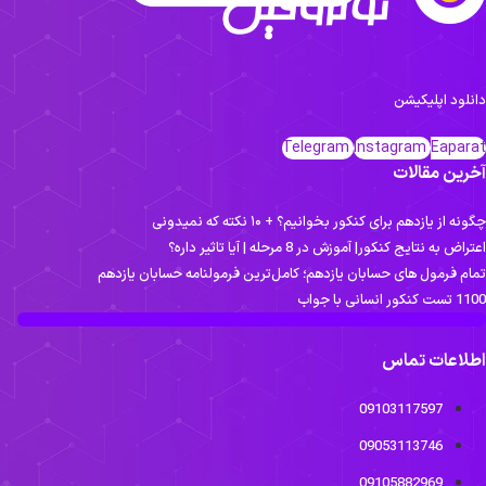
انلود اپلیکیشن
Telegram
Instagram
Eapara
خرین مقالات
ونه از یازدهم برای کنکور بخوانیم؟ + ۱۰ نکته که نمیدونی
تراض به نتایج کنکور| آموزش در 8 مرحله | آیا تاثیر داره؟
مام فرمول های حسابان یازدهم؛ کامل‌ترین فرمولنامه حسابان یازدهم
ست کنکور انسانی با جواب
طلاعات تماس
09103117597
09053113746
09105882969