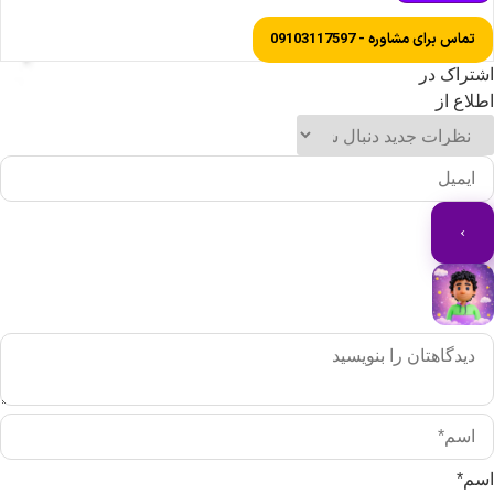
تماس برای مشاوره - 09103117597
شتراک در
طلاع از
سم*