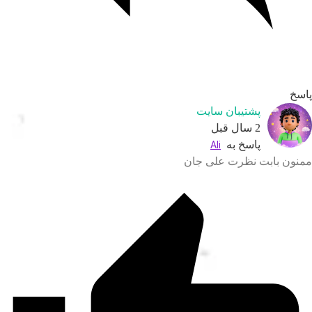
اسخ
پشتیبان سایت
2 سال قبل
پاسخ به
Ali
منون بابت نظرت علی جان