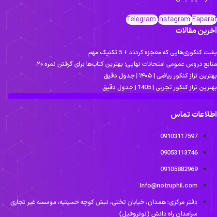
Telegram
Instagram
Eapara
خرین مقالات
ت کنکوری‌هایی که معجزه کردند + 5 تکنیک مهم
نابع دروس عمومی امتحانات نهایی؛ بهترین کتاب‌ها برای گرفتن نمره ۲۰
ترین تراز کنکور ریاضی | ۱۴۰۵ | جدول دقیق
ترین تراز کنکور تجربی | 1405 | جدول دقیق
طلاعات تماس
09103117597
09053113746
09105882969
Info@notruphil.com
دفتر مرکزی: همدان، خیابان تختی، نبش کوچه حسینیه، موسسه غیر تجاری
سرامدان راه دانش (نوتروفیل)