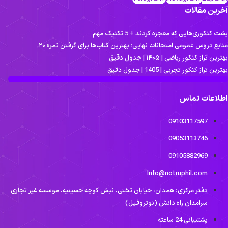
خرین مقالات
ت کنکوری‌هایی که معجزه کردند + 5 تکنیک مهم
نابع دروس عمومی امتحانات نهایی؛ بهترین کتاب‌ها برای گرفتن نمره ۲۰
ترین تراز کنکور ریاضی | ۱۴۰۵ | جدول دقیق
ترین تراز کنکور تجربی | 1405 | جدول دقیق
طلاعات تماس
09103117597
09053113746
09105882969
Info@notruphil.com
دفتر مرکزی: همدان، خیابان تختی، نبش کوچه حسینیه، موسسه غیر تجاری
سرامدان راه دانش (نوتروفیل)
پشتیبانی 24 ساعته