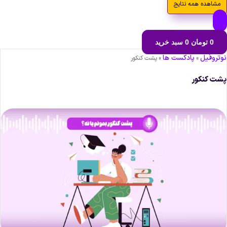
مشاهده همه نتایج
0
تومان
0
سبد خرید
وتروفیل
پادکست ها
»
»
پشت کنکور
شت کنکور