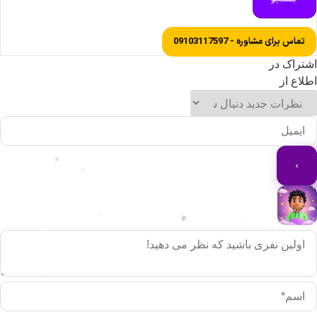
تماس برای مشاوره - 09103117597
شتراک در
طلاع از