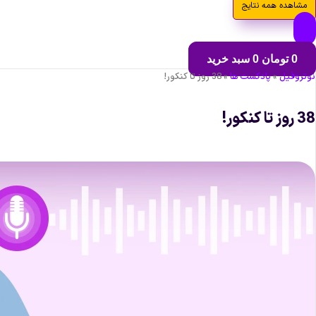
مشاهده همه نتایج
0
تومان
0
سبد خرید
نوتروفیل
»
پادکست ها
»
38 روز تا کنکور!
38 روز تا کنکور!