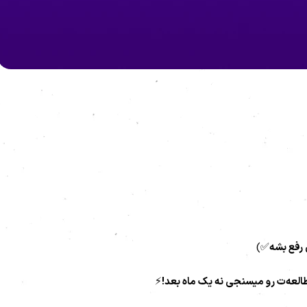
رفع بشه
✅)
العه‌ت رو میسنجی نه یک ماه بعد!
⚡