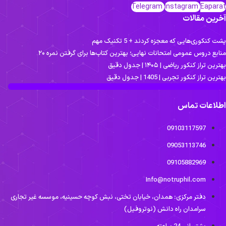
Telegram
Instagram
Eapara
خرین مقالات
ت کنکوری‌هایی که معجزه کردند + 5 تکنیک مهم
نابع دروس عمومی امتحانات نهایی؛ بهترین کتاب‌ها برای گرفتن نمره ۲۰
ترین تراز کنکور ریاضی | ۱۴۰۵ | جدول دقیق
ترین تراز کنکور تجربی | 1405 | جدول دقیق
طلاعات تماس
09103117597
09053113746
09105882969
Info@notruphil.com
دفتر مرکزی: همدان، خیابان تختی، نبش کوچه حسینیه، موسسه غیر تجاری
سرامدان راه دانش (نوتروفیل)