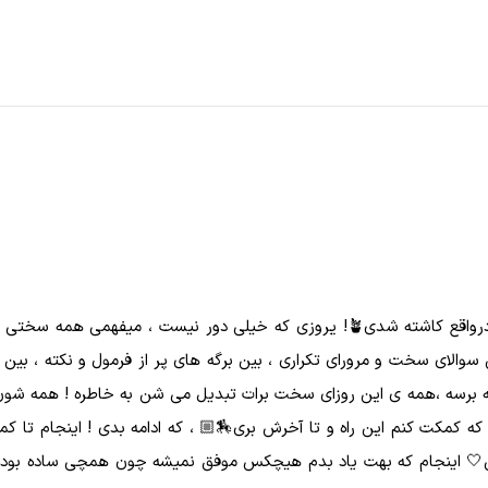
بعضی وقتا که توی شرایط سختی هستی ، فکر میکنی دفن شدی اما تو درواقع کاشته شدی
 شناخت خودته !🪞 یه روزی یه جایی بین سوالای سخت و مرورای تکراری ، بین برگه های پر از فر
ه که برسه ،همه ی این روزای سخت برات تبديل مى شن به خاطره ! همه شو
 نخواست دنبالشون کرد و بدستشون آورد🪞! من اینجام که کمکت کنم این راه و تا آخرش بری🏇🏼 ، ک
 نباشی🤍 اینجام که بهت یاد بدم هیچکس موفق نمیشه چون همچی ساده بو