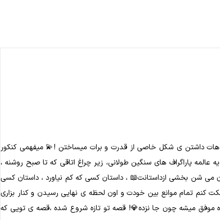
🪴! یروزی که خیلی دور نیست ، میفهمی همه سختی هات داشتن ی شکل خاصی از قدرت و برات میساختن !💫 میفهمی کنکور
مول و نکته ، بین یه عالمه پاراگراف های سنگین طولانی، زیر چراغ اتاقی که تا صبح روشنه ،
ن مى شن بخشى ازداستانت📖 ، داستان كسى كه كم نياورد ، داستان کسی
ه ادامه بدی ! اینجام تا کمکت کنم تمام موانع بین خودت و اون لحظه ی نهایی رسیدن و کنار بزاری
ده موفق میشه چون جا نزده💎! قصه تو تازه شروع شده ،قصه ی تویی که