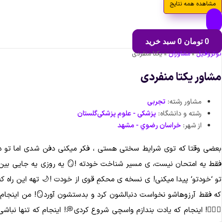
مشاهده همه نتایج
0
تومان
0
سبد خرید
نوتروفیل
»
مشاوران
»
یکتا منفردی
مشاور یکتا منفردی
مشاور رشته:
تجربی
رشته و دانشگاه:
پزشکی - علوم پزشکی‌گلستان
از شهر:
خراسان رضوي - مشهد
فقط یه امتحان نیست، ی مسیر
تو ‘خودتو‘ پیدا میکنی! ی نسخه ی محکمِ قوی از خودت !🌙 تهه این را
که فقط آرزوهاشو
🧗🏻‍♀️! اینجام که یادت بندازم واسچی شروع کردی💭! اینجام که تنها