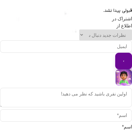
ولی پیدا نشد.
تراک در
لاع از
م*