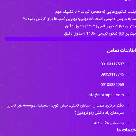
 کنکوری‌هایی که معجزه کردند + 5 تکنیک مهم
ابع دروس عمومی امتحانات نهایی؛ بهترین کتاب‌ها برای گرفتن نمره ۲۰
رین تراز کنکور ریاضی | ۱۴۰۵ | جدول دقیق
رین تراز کنکور تجربی | 1405 | جدول دقیق
لاعات تماس
09103117597
09053113746
09105882969
Info@notruphil.com
دفتر مرکزی: همدان، خیابان تختی، نبش کوچه حسینیه، موسسه غیر تجاری
سرامدان راه دانش (نوتروفیل)
پشتیبانی 24 ساعته
مات ما