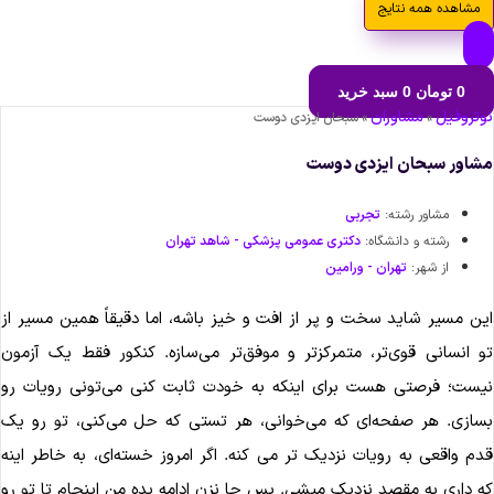
مشاهده همه نتایج
0
تومان
0
سبد خرید
تروفیل
مشاوران
»
»
سبحان ایزدی دوست
اور سبحان ایزدی دوست
مشاور رشته:
تجربی
رشته و دانشگاه:
دکتری عمومی پزشکی - شاهد تهران
از شهر:
تهران - ورامين
ن مسیر شاید سخت و پر از افت‌ و خیز باشه، اما دقیقاً همین مسیر از
 انسانی قوی‌تر، متمرکزتر و موفق‌تر می‌سازه. کنکور فقط یک آزمون
ست؛ فرصتی‌ هست برای اینکه به خودت ثابت کنی می‌تونی رویات رو
ازی. هر صفحه‌ای که می‌خوانی، هر تستی که حل می‌کنی، تو رو یک
م واقعی به رویات نزدیک تر می کنه. اگر امروز خسته‌ای، به خاطر اینه
 داری به مقصد نزدیک میشی. پس جا نزن ادامه بده من اینجام تا تو رو