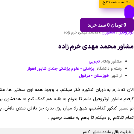
مشاهده همه نتایج
0
تومان
0
سبد خرید
نوتروفیل
»
مشاوران
»
محمد مهدی خرم زاده
مشاور محمد مهدی خرم زاده
مشاور رشته:
تجربی
رشته و دانشگاه:
پزشکی - علوم پزشکی جندی شاپور اهواز
از شهر:
خوزستان - دزفول
الان که دارم به دوران کنکورم فکر میکنم، با وجود همه اون سختی ها، 
گرفتم مشاور نوتروفیل بشم تا بتونم به بقیه هم کمک کنم به هدفشون برسن 
تو مسیر کنکور گذاشتیم، هیچ راه میان بری نداره جز تلاش تلاش تلاش،
تمام تلاشم رو میکنم تا باهم به مقصد برسیم .
ظرفیت باقی مانده مشاور: 0 نفر