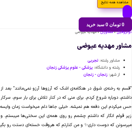
مشاهده همه نتایج
0
تومان
0
سبد خرید
نوتروفیل
»
مشاوران
»
مهدیه عیوضی
مشاور مهدیه عیوضی
مشاور رشته:
تجربی
رشته و دانشگاه:
پزشکی - علوم پزشکی زنجان
از شهر:
زنجان - زنجان
داشتم، دوباره شروع کردم. برای منی که در کنار تلاش برای بار سوم، سر
حس میکردم این دفعه هم نمیشه. خیلی جاها دلم میخواست زمان وایسه و خ
زیر قولم انگار که داشتم چشمم رو روی همه‌ی این سختی‌ها میبستم. 
میرسونن که دوست داری✨ و من کنارتم که هروقت خسته‌ای دستت رو بگیرم