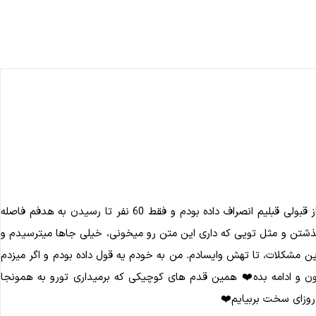
"قسم به رخنه‌ی شوق در هنگامه‌ی اشک که آرزوها آرزو نمی‌مانند" بعد از کنکور 1402 با دیدن یه رتبه‌ی پنج رقمی و بعد از کنکور 1403 وقتی که از قبولی قبلیم انصراف داده بودم و فقط 60 نفر تا رسیدن به هدفم فاصله
یگذشتن و مثل تویی که داری این متن رو میخونی، خیلی جاها میترسیدم و
 مشکلات، تا تهش وایسادم. من به خودم یه قول داده بودم و اگر میزدم
 و ادامه بده❤️ همین قدم های کوچیکی که برمیداری تورو به همونجا
روزای سخت بربیایم❤️