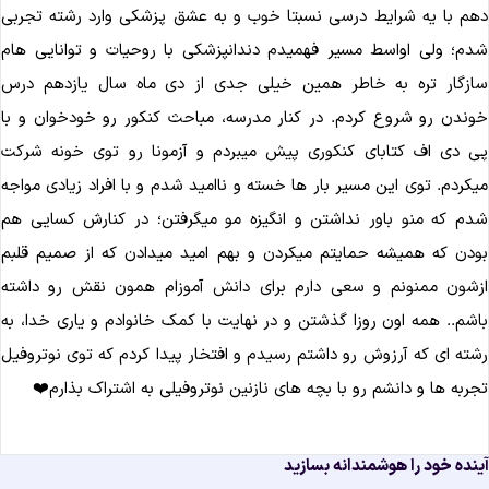
م با یه شرایط درسی نسبتا خوب و به عشق پزشکی وارد رشته تجربی
م؛ ولی اواسط مسیر فهمیدم دندانپزشکی با روحیات و توانایی هام
زگار تره به خاطر همین خیلی جدی از دی ماه سال یازدهم درس
ندن رو شروع کردم. در کنار مدرسه، مباحث کنکور رو خودخوان و با
 دی اف کتابای کنکوری پیش میبردم و آزمونا رو توی خونه شرکت
کردم. توی این مسیر بار ها خسته و ناامید شدم و با افراد زیادی مواجه
م که منو باور نداشتن و انگیزه مو میگرفتن؛ در کنارش کسایی هم
دن که همیشه حمایتم میکردن و بهم امید میدادن که از صمیم قلبم
شون ممنونم و سعی دارم برای دانش آموزام همون نقش رو داشته
شم.. همه اون روزا گذشتن و در نهایت با کمک خانوادم و یاری خدا، به
ته ای که آرزوش رو داشتم رسیدم و افتخار پیدا کردم که توی نوتروفیل
ربه ها و دانشم رو با بچه های نازنین نوتروفیلی به اشتراک بذارم❤️