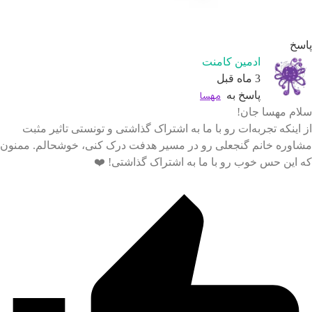
سخ
ادمین کامنت
3 ماه قبل
پاسخ به
مهسا
ام مهسا جان!