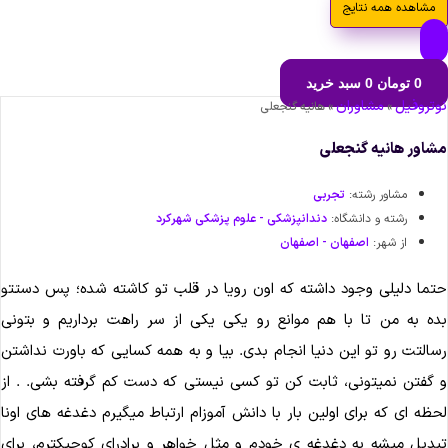
مشاهده همه نتایج
0
تومان
0
سبد خرید
تروفیل
مشاوران
»
»
هانیه گنجعلی
اور هانیه گنجعلی
مشاور رشته:
تجربی
رشته و دانشگاه:
دندانپزشکی - علوم پزشکی شهرکرد
از شهر:
اصفهان - اصفهان
ما دلیلی وجود داشته که اون رویا در قلب تو کاشته شده؛ پس دستتو
ه به من تا با هم موانع رو یکی یکی از سر راهت برداریم و بتونی
التت رو تو این دنیا انجام بدی. بیا و به همه کسایی که باورت نداشتن
گفتن نمیتونی، ثابت کن تو کسی نیستی که دست کم گرفته بشی. . از
ظه ای که برای اولین بار با دانش آموزام ارتباط میگیرم دغدغه های اونا
دیل میشه به دغدغه ی خودم و مثل خواهر و برادرای کوچیکترم، برای