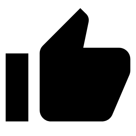
نظرات
زه‌ترین
یمی‌ترین
بیشترین رأی
رد (Feedback) های اینلاین
اهده همه دیدگاه ها
مهسا
3 ماه قبل
واقعا حالا میفهمم مشاوری مثل شما داشتن چقد میتونه تو
هه هدفت کمکت کنه و بهت انگیزه بده که ادامه بدی