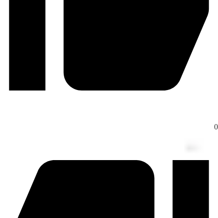
یر درس خوندن رو خیلی دلنشین‌تر و انگیزه‌بخش‌تر کنه.
یدوارم همیشه بدرخشی و به موفقیت‌های بزرگ برسی. 🌹🩷