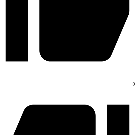
 اینکه تجربه‌ات رو با ما به اشتراک گذاشتی و تونستی تاثیر مثبت
اوره خانم گنجعلی رو در مسیر هدفت درک کنی، خوشحالم. ممنون
 این حس خوب رو با ما به اشتراک گذاشتی! ❤️