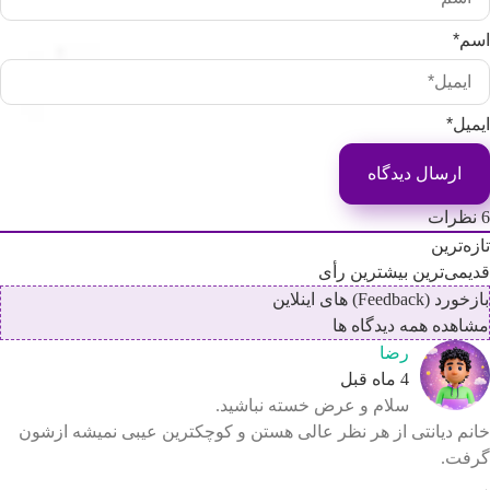
م*
میل*
ظرات
زه‌ترین
یمی‌ترین
بیشترین رأی
رد (Feedback) های اینلاین
اهده همه دیدگاه ها
رضا
4 ماه قبل
سلام و عرض خسته نباشید.
نم دیانتی از هر نظر عالی هستن و کوچکترین عیبی نمیشه ازشون
رفت.