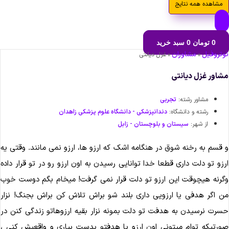
مشاهده همه نتایج
0
تومان
0
سبد خرید
تروفیل
مشاوران
»
»
غزل دیانتی
اور غزل دیانتی
مشاور رشته:
تجربی
رشته و دانشگاه:
دندانپزشکی - دانشگاه علوم پزشکی زاهدان
از شهر:
سيستان و بلوچستان - زابل
قسم به رخنه شوق در هنگامه اشک که ارزو ها، ارزو نمی مانند. وقتی یه
زو تو دلت داری قطعا خدا توانایی رسیدن به اون ارزو رو در تو قرار داده
رنه هیچوقت این ارزو تو دلت قرار نمی گرفت! میخام بگم دوست خوب
 اگر هدفی یا ارزویی داری بلند شو براش تلاش کن براش بجنگ! نزار
رت نرسیدن به هدفت تو دلت بمونه نزار بقیه ارزوهاتو زندگی کنن در
رتیکه توام میتونی اون ارزو یا هدفتو بدست بیاری و واقعیش کنی ،