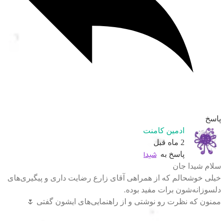
سخ
ادمین کامنت
2 ماه قبل
پاسخ به
شیدا
ام شیدا جان
لی خوشحالم که از همراهی آقای زارع رضایت داری و پیگیری‌های
سوزانه‌شون برات مفید بوده.
نون که نظرت رو نوشتی و از راهنمایی‌های ایشون گفتی 🌷