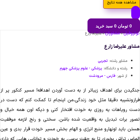
مشاهده همه نتایج
0
تومان
0
سبد خرید
تروفیل
مشاوران
»
»
علیرضا زارع
اور علیرضا زارع
مشاور رشته:
تجربی
رشته و دانشگاه:
پزشکی - علوم پزشکی جهرم
از شهر:
فارس - مرودشت
گیدن برای اهداف زیباتر از به دست آوردن اهدافه! مسیر کنکور پر از
ازونشیبه دقیقا مثل خود زندگی،من اینجام تا کمکت کنم که دست در
ت رویاهات یه روزی به خودت افتخار کنی و دیگه اون همه خیال و
ور برات تبدیل به واقعیت شده باشن. سختی و رنج لازمه موفقیت
تن باید اونهارو منبع انرژی و الهام بخش مسیر خودت قرار بدی و عین
ماس تراش بخوری تا به حقت برسی. به خودت و توانایی هایی که داری