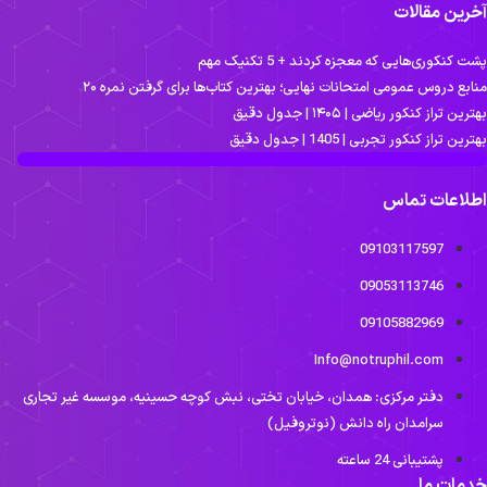
آخرین مقالات
پشت کنکوری‌هایی که معجزه کردند + 5 تکنیک مهم
منابع دروس عمومی امتحانات نهایی؛ بهترین کتاب‌ها برای گرفتن نمره ۲۰
بهترین تراز کنکور ریاضی | ۱۴۰۵ | جدول دقیق
بهترین تراز کنکور تجربی | 1405 | جدول دقیق
اطلاعات تماس
09103117597
09053113746
09105882969
Info@notruphil.com
دفتر مرکزی: همدان، خیابان تختی، نبش کوچه حسینیه، موسسه غیر تجاری
سرامدان راه دانش (نوتروفیل)
پشتیبانی 24 ساعته
خدمات ما