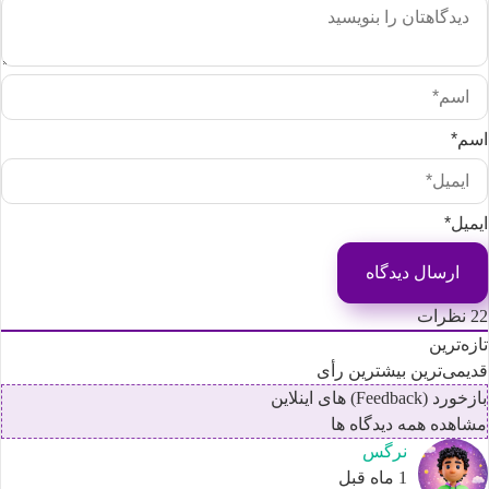
سم*
یمیل*
2
نظرات
ازه‌ترین
دیمی‌ترین
بیشترین رأی
زخورد (Feedback) های اینلاین
شاهده همه دیدگاه ها
نرگس
1 ماه قبل