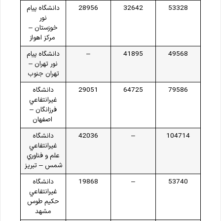
53328
32642
28956
دانشگاه پيام
نور
خوزستان –
مرکز اهواز
49568
41895
–
دانشگاه پيام
نور تهران –
تهران جنوب
79586
64725
29051
دانشگاه
غيرانتفاعي
فرزانگان –
اصفهان
104714
–
42036
دانشگاه
غيرانتفاعي
علم و فناوري
شمس – تبريز
53740
–
19868
دانشگاه
غيرانتفاعي
حكيم طوس
مشهد