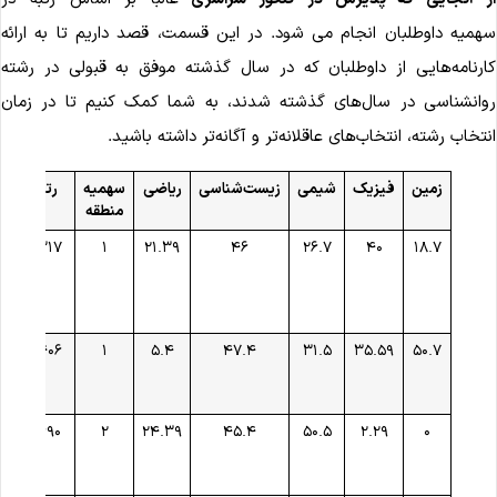
همیه داوطلبان انجام می شود. در این قسمت، قصد داریم تا به ارائه
ارنامه‌هایی از داوطلبان که در سال گذشته موفق به قبولی در رشته
وانشناسی ‌در سال‌های گذشته شدند، به شما کمک کنیم تا در زمان
نتخاب رشته، انتخاب‌های عاقلانه‌تر و آگانه‌تر داشته باشید.
زمین
فیزیک
شیمی
زیست‌شناسی
ریاضی
سهمیه
رتبه
دا
منطقه
۱۸.۷
۴۰
۲۶.۷
۴۶
۲۱.۳۹
۱
۴۳۱۷
دا
ش
ب
ت
۵۰.۷
۳۵.۵۹
۳۱.۵
۴۷.۴
۵.۴
۱
۴۴۰۶
دا
ع
طب
۰
۲.۲۹
۵۰.۵
۴۵.۴
۲۴.۳۹
۲
۸۶۹۰
دا
فر
م