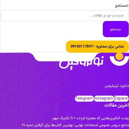
ستجو
جستجو
تماس برای مشاوره - 09103117597
انلود اپلیکیشن
Telegram
Instagram
Eapara
خرین مقالات
ت کنکوری‌هایی که معجزه کردند + 5 تکنیک مهم
نابع دروس عمومی امتحانات نهایی؛ بهترین کتاب‌ها برای گرفتن نمره ۲۰