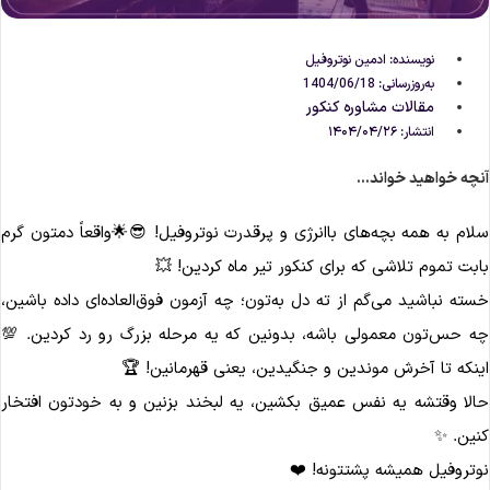
ادمین نوتروفیل
نویسنده:
به‌روزرسانی: 1404/06/18
مقالات مشاوره‌ کنکور
۱۴۰۴/۰۴/۲۶
انتشار:
آنچه خواهید خواند..
سلام به همه بچه‌های باانرژی و پرقدرت نوتروفیل! 😎🌟واقعاً دمتون گر
بابت تموم تلاشی که برای کنکور تیر ماه کردین! 
خسته نباشید می‌گم از ته دل به‌تون؛ چه آزمون فوق‌العاده‌ای داده باشین
چه حس‌تون معمولی باشه، بدونین که یه مرحله بزرگ رو رد کردین. 
اینکه تا آخرش موندین و جنگیدین، یعنی قهرمانین! 
حالا وقتشه یه نفس عمیق بکشین، یه لبخند بزنین و به خودتون افتخا
کنین. 
نوتروفیل همیشه پشتتونه! ❤