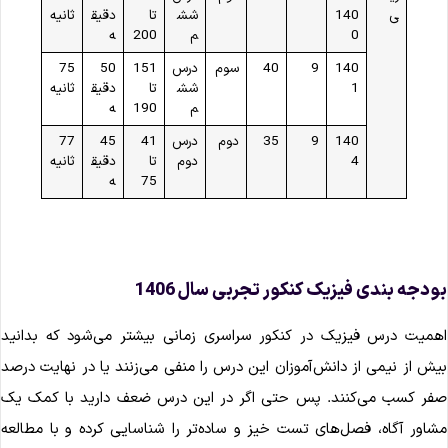
ی
140
شش
تا
دقیق
ثانیه
0
م
200
ه
140
9
40
سوم
درس
151
50
75
1
شش
تا
دقیق
ثانیه
م
190
ه
140
9
35
دوم
درس
41
45
77
4
دوم
تا
دقیق
ثانیه
75
ه
ودجه ‌بندی فیزیک کنکور تجربی سال 1406
همیت درس فیزیک در کنکور سراسری زمانی بیشتر می‌شود که بدانید
یش از نیمی از دانش‌آموزان این درس را منفی می‌زنند یا در نهایت درصد
فر کسب می‌کنند. پس حتی اگر در این درس ضعف دارید با کمک یک
شاور آگاه، فصل‌های تست خیز و ساده‌تر را شناسایی کرده و با مطالعه