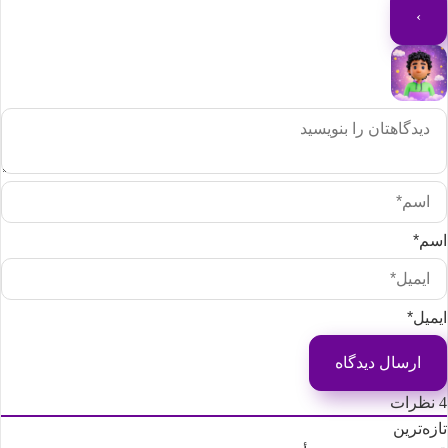
سم*
یمیل*
نظرات
ازه‌ترین