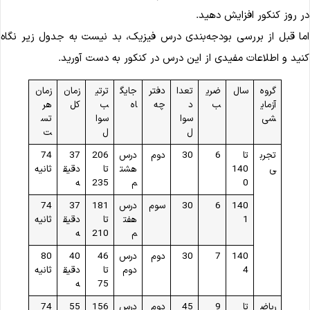
ر روز کنکور افزایش دهید.
ما قبل از بررسی بودجه‌بندی درس فیزیک، بد نیست به جدول زیر نگاه
نید و اطلاعات مفیدی از این درس در کنکور به دست آورید.
گروه
سال
ضری
تعدا
دفتر
جایگ
ترتی
زمان
زمان
آزمای
ب
د
چه
اه
ب
کل
هر
شی
سوا
سوا
تس
ل
ل
ت
تجرب
تا
6
30
دوم
درس
206
37
74
ی
140
هشت
تا
دقیق
ثانیه
0
م
235
ه
140
6
30
سوم
درس
181
37
74
1
هفت
تا
دقیق
ثانیه
م
210
ه
140
7
30
دوم
درس
46
40
80
4
دوم
تا
دقیق
ثانیه
75
ه
ریاض
تا
9
45
دوم
درس
156
55
74