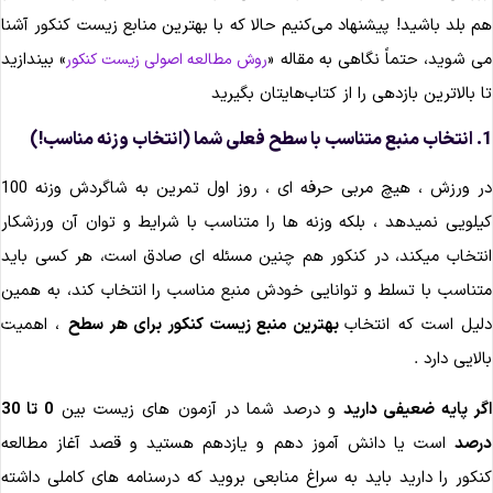
م بلد باشید! پیشنهاد می‌کنیم حالا که با بهترین منابع زیست کنکور آشنا
ی شوید، حتماً نگاهی به مقاله «
» بیندازید
روش مطالعه اصولی زیست کنکور
ا بالاترین بازدهی را از کتاب‌هایتان بگیرید
طح فعلی شما (انتخاب وزنه مناسب!)
در ورزش ، هیچ مربی حرفه ای ، روز اول تمرین به شاگردش وزنه 100
یلویی نمیدهد ، بلکه وزنه ها را متناسب با شرایط و توان آن ورزشکار
نتخاب میکند، در کنکور هم چنین مسئله ای صادق است، هر کسی باید
تناسب با تسلط و توانایی خودش منبع مناسب را انتخاب کند، به همین
لیل است که انتخاب
بهترین منبع زیست کنکور برای هر سطح
، اهمیت
الایی دارد .
گر پایه ضعیفی دارید
و درصد شما در آزمون های زیست بین
0 تا 30
رصد
است یا دانش آموز دهم و یازدهم هستید و قصد آغاز مطالعه
نکور را دارید باید به سراغ منابعی بروید که درسنامه های کاملی داشته