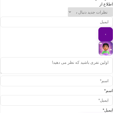
طلاع از
سم*
یمیل*