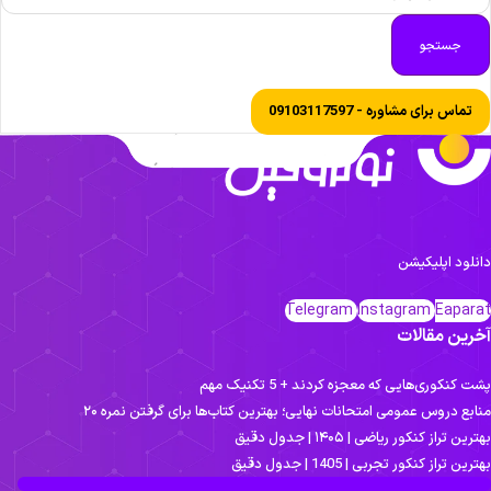
جستجو
تماس برای مشاوره - 09103117597
انلود اپلیکیشن
Telegram
Instagram
Eapara
خرین مقالات
ت کنکوری‌هایی که معجزه کردند + 5 تکنیک مهم
نابع دروس عمومی امتحانات نهایی؛ بهترین کتاب‌ها برای گرفتن نمره ۲۰
ترین تراز کنکور ریاضی | ۱۴۰۵ | جدول دقیق
ترین تراز کنکور تجربی | 1405 | جدول دقیق