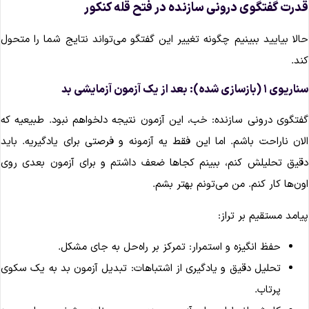
درت گفتگوی درونی سازنده در فتح قله کنکور
الا بیایید ببینیم چگونه تغییر این گفتگو می‌تواند نتایج شما را متحول
ند.
یوی ۱ (بازسازی شده): بعد از یک آزمون آزمایشی بد
فتگوی درونی سازنده: خب، این آزمون نتیجه دلخواهم نبود. طبیعیه که
لان ناراحت باشم. اما این فقط یه آزمونه و فرصتی برای یادگیریه. باید
قیق تحلیلش کنم، ببینم کجاها ضعف داشتم و برای آزمون بعدی روی
ون‌ها کار کنم. من می‌تونم بهتر بشم.
یامد مستقیم بر تراز:
حفظ انگیزه و استمرار: تمرکز بر راه‌حل به جای مشکل.
تحلیل دقیق و یادگیری از اشتباهات: تبدیل آزمون بد به یک سکوی
پرتاب.