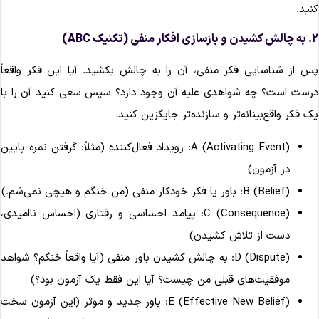
نید.
سازی افکار منفی (تکنیک ABC)
س از شناسایی فکر منفی، آن را به چالش بکشید. آیا این فکر واقعاً
رست است؟ چه شواهدی علیه آن وجود دارد؟ سپس سعی کنید آن را با
ک فکر واقع‌بینانه‌تر و سازنده‌تر جایگزین کنید.
A (Activating Event): رویداد فعال‌کننده (مثلاً: گرفتن نمره پایین
در آزمون)
B (Belief): باور یا فکر خودکار منفی (من خنگم و هیچی نمی‌شم.)
C (Consequence): پیامد احساسی و رفتاری (احساس ناامیدی،
دست از تلاش کشیدن)
D (Dispute): به چالش کشیدن باور منفی (آیا واقعاً خنگم؟ شواهد
موفقیت‌های قبلی من چیست؟ آیا این فقط یک آزمون بود؟)
E (Effective New Belief): باور جدید و موثر (این آزمون سخت