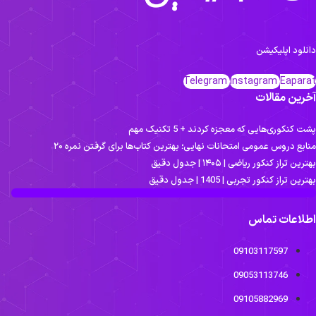
انلود اپلیکیشن
Telegram
Instagram
Eapara
خرین مقالات
ت کنکوری‌هایی که معجزه کردند + 5 تکنیک مهم
نابع دروس عمومی امتحانات نهایی؛ بهترین کتاب‌ها برای گرفتن نمره ۲۰
ترین تراز کنکور ریاضی | ۱۴۰۵ | جدول دقیق
ترین تراز کنکور تجربی | 1405 | جدول دقیق
طلاعات تماس
09103117597
09053113746
09105882969