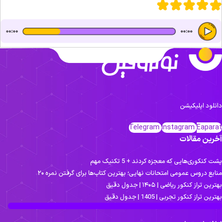
انلود اپلیکیشن
Telegram
Instagram
Eapara
خرین مقالات
شت کنکوری‌هایی که معجزه کردند + 5 تکنیک مهم
نابع دروس عمومی امتحانات نهایی؛ بهترین کتاب‌ها برای گرفتن نمره ۲۰
هترین تراز کنکور ریاضی | ۱۴۰۵ | جدول دقیق
هترین تراز کنکور تجربی | 1405 | جدول دقیق