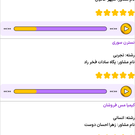
سترن سوری
شته: تجربی
ام مشاور: پگاه سادات فخر راد
یمیا مس فروشان
شته: انسانی
ام مشاور: زهرا احسان دوست