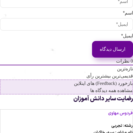
سم*
یمیل*
نظرات
ازه‌ترین
دیمی‌ترین
بیشترین رأی
زخورد (Feedback) های اینلاین
شاهده همه دیدگاه ها
ضایت سایر دانش آموزان
ردوس مهاوی
شته: تجربی
ام مشاور: سپهر خاکیان