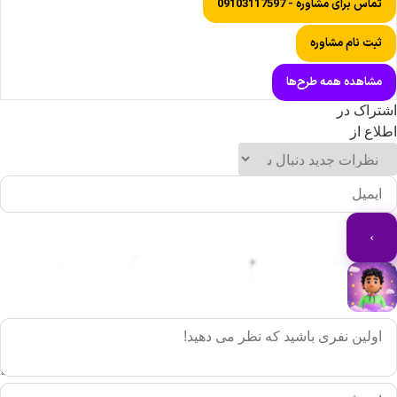
تماس برای مشاوره - 09103117597
ثبت نام مشاوره
مشاهده همه طرح‌ها
شتراک در
طلاع از