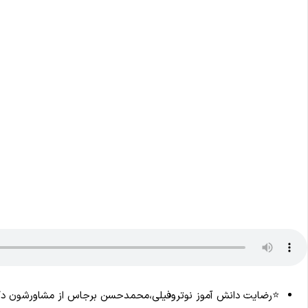
⭐️رضایت دانش آموز نوتروفیلی،محمدحسن برجاس از مشاورشون دک