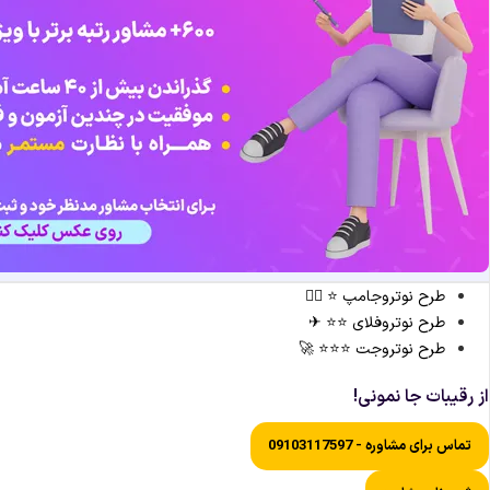
طرح نوتروجامپ ⭐ 🏃‍♀️
طرح نوتروفلای ⭐⭐ ✈
طرح نوتروجت ⭐⭐⭐ 🚀
از رقیبات جا نمونی!
تماس برای مشاوره - 09103117597