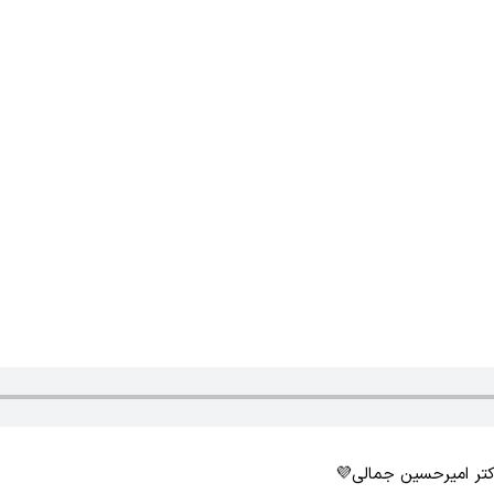
تر امیرحسین جمالی💜