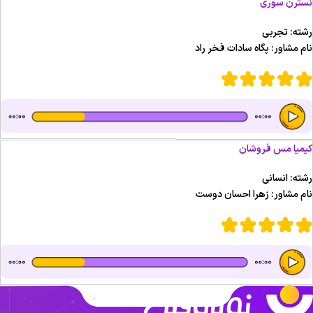
سترن سوری
شته: تجربی
ام مشاور: پگاه سادات فخر راد
یمیا مس فروشان
شته: انسانی
ام مشاور: زهرا احسان دوست