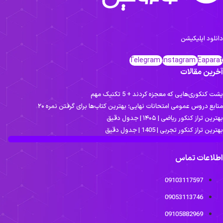
انلود اپلیکیشن
Telegram
Instagram
Eapara
خرین مقالات
شت کنکوری‌هایی که معجزه کردند + 5 تکنیک مهم
نابع دروس عمومی امتحانات نهایی؛ بهترین کتاب‌ها برای گرفتن نمره ۲۰
هترین تراز کنکور ریاضی | ۱۴۰۵ | جدول دقیق
هترین تراز کنکور تجربی | 1405 | جدول دقیق
طلاعات تماس
09103117597
09053113746
09105882969