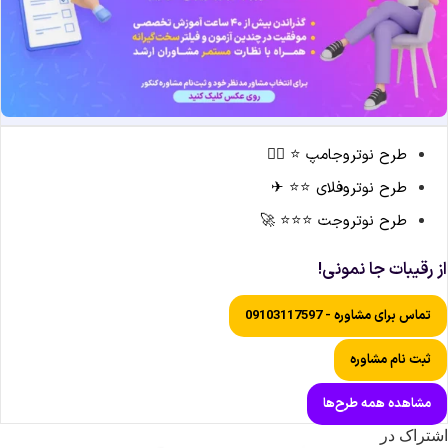
طرح نوتروجامپ ⭐ 🏃‍♀️
طرح نوتروفلای ⭐⭐ ✈
طرح نوتروجت ⭐⭐⭐ 🚀
ز رقیبات جا نمونی!
تماس برای مشاوره - 09103117597
ثبت نام مشاوره
مشاهده همه طرح‌ها
شتراک در