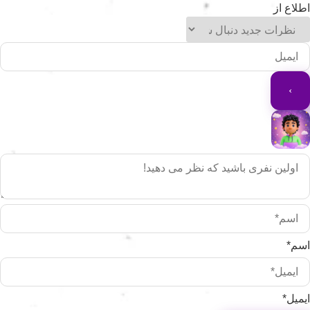
طلاع از
سم*
یمیل*