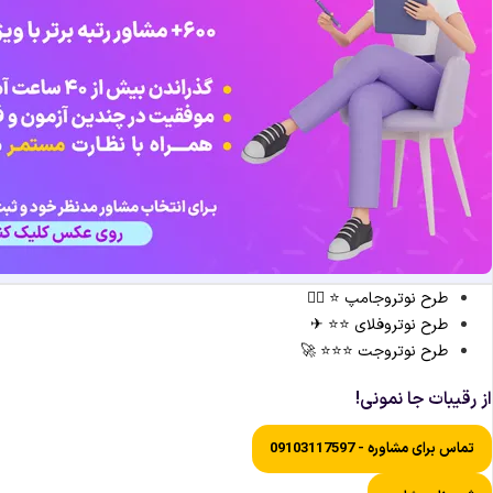
طرح نوتروجامپ ⭐ 🏃‍♀️
طرح نوتروفلای ⭐⭐ ✈
طرح نوتروجت ⭐⭐⭐ 🚀
از رقیبات جا نمونی!
تماس برای مشاوره - 09103117597