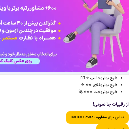
طرح نوتروجامپ ⭐ 🏃‍♀️
طرح نوتروفلای ⭐⭐ ✈
طرح نوتروجت ⭐⭐⭐ 🚀
از رقیبات جا نمونی!
تماس برای مشاوره - 09103117597