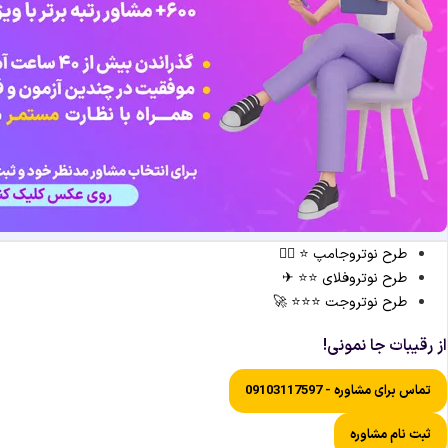
طرح نوتروجامپ ⭐ 🏃‍♀️
طرح نوتروفلای ⭐⭐ ✈
طرح نوتروجت ⭐⭐⭐ 🚀
از رقیبات جا نمونی!
تماس برای مشاوره - 09103117597
ثبت نام مشاوره