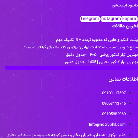
انلود اپلیکیشن
Telegram
Instagram
Eapara
خرین مقالات
ت کنکوری‌هایی که معجزه کردند + 5 تکنیک مهم
نابع دروس عمومی امتحانات نهایی؛ بهترین کتاب‌ها برای گرفتن نمره ۲۰
ترین تراز کنکور ریاضی | ۱۴۰۵ | جدول دقیق
ترین تراز کنکور تجربی | 1405 | جدول دقیق
طلاعات تماس
09103117597
09053113746
09105882969
Info@notruphil.com
دفتر مرکزی: همدان، خیابان تختی، نبش کوچه حسینیه، موسسه غیر تجاری