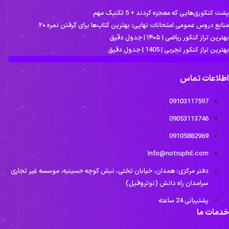
ت کنکوری‌هایی که معجزه کردند + 5 تکنیک مهم
نابع دروس عمومی امتحانات نهایی؛ بهترین کتاب‌ها برای گرفتن نمره ۲۰
ترین تراز کنکور ریاضی | ۱۴۰۵ | جدول دقیق
ترین تراز کنکور تجربی | 1405 | جدول دقیق
طلاعات تماس
09103117597
09053113746
09105882969
Info@notruphil.com
دفتر مرکزی: همدان، خیابان تختی، نبش کوچه حسینیه، موسسه غیر تجاری
سرامدان راه دانش (نوتروفیل)
پشتیبانی 24 ساعته
دمات ما