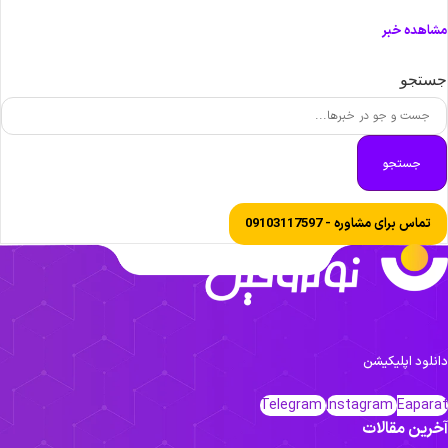
شاهده خبر
ستجو
جستجو
تماس برای مشاوره - 09103117597
انلود اپلیکیشن
Telegram
Instagram
Eapara
خرین مقالات