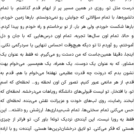
ست مثل تو، روزی در همین مسیر پر از ابهام قدم گذاشتم. با تمام
شوره‌ها، با تمام سؤالاتی که جوابش رو نمی‌دونستم. بارها زمین خوردم،
رها شکست خوردم، ولی هر بار، از نو برخاستم و راه خودم رو پیدا کردم.
حالا، تمام اون سال‌ها تجربه، تمام اون درس‌هایی که با جان و دل
وختم، رو آوردم تا تو دیگه هیچ‌وقت احساس تنهایی یا سردرگمی نکنی.
نجا، دقیقا همین‌جاست که من دستت رو می‌گیرم. نه فقط به عنوان یک
اور، که به عنوان یک دوست، یک همراه، یک هم‌مسیر. می‌خوام بهت
ون بدم که درونت چه قدرت عظیمی نهفته! می‌خوام با هم، قدم به
م، از هر مانعی عبور کنیم. تصور کن اون لحظه رو… لحظه‌ای که اسم
، با افتخار، تو لیست قبولی‌های دانشگاه رویاهات می‌درخشه. لحظه‌ای که
خند رضایت، روی لب‌های خودت و عزیزانت نقش می‌بنده. لحظه‌ای که
 می‌کنی تمام سختی‌ها، تمام شب‌بیداری‌ها، ارزشش رو داشته… این
ط یه رویا نیست، این آینده‌ی نزدیک توئه! باور کن، تو فراتر از چیزی
تی که فکر می‌کنی. تو لایق درخشان‌ترین‌ها هستی. آینده‌ت رو با اراده