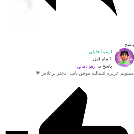
سخ
آرمینا خلیلی
1 ماه قبل
پاسخ به
زهرا دهانی
نونم عزیزم انشالله موفق باشی دختر پر تلاش💗