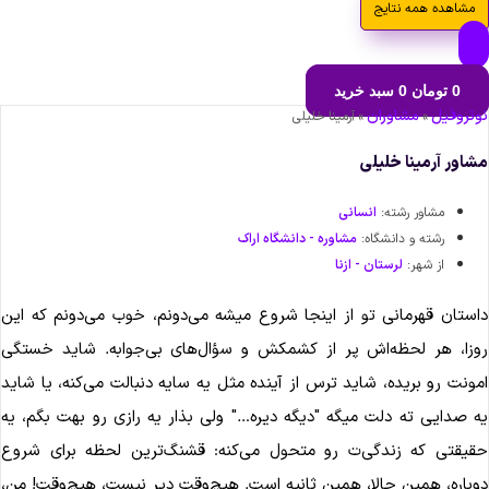
مشاهده همه نتایج
0
تومان
0
سبد خرید
تروفیل
مشاوران
»
»
آرمینا خلیلی
اور آرمینا خلیلی
مشاور رشته:
انسانی
رشته و دانشگاه:
مشاوره - دانشگاه اراک
از شهر:
لرستان - ازنا
ستان قهرمانی تو از اینجا شروع میشه می‌دونم، خوب می‌دونم که این
زا، هر لحظه‌اش پر از کشمکش و سؤال‌های بی‌جوابه. شاید خستگی
ونت رو بریده، شاید ترس از آینده مثل یه سایه دنبالت می‌کنه، یا شاید
 صدایی ته دلت میگه "دیگه دیره…" ولی بذار یه رازی رو بهت بگم، یه
یقتی که زندگی‌ت رو متحول می‌کنه: قشنگ‌ترین لحظه برای شروع
باره، همین حالا، همین ثانیه است. هیچ‌وقت دیر نیست، هیچ‌وقت! من،