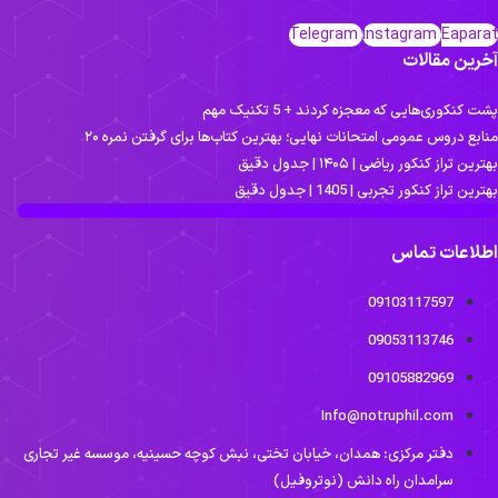
Telegram
Instagram
Eaparat
آخرین مقالات
پشت کنکوری‌هایی که معجزه کردند + 5 تکنیک مهم
منابع دروس عمومی امتحانات نهایی؛ بهترین کتاب‌ها برای گرفتن نمره ۲۰
بهترین تراز کنکور ریاضی | ۱۴۰۵ | جدول دقیق
بهترین تراز کنکور تجربی | 1405 | جدول دقیق
اطلاعات تماس
09103117597
09053113746
09105882969
Info@notruphil.com
دفتر مرکزی: همدان، خیابان تختی، نبش کوچه حسینیه، موسسه غیر تجاری
سرامدان راه دانش (نوتروفیل)