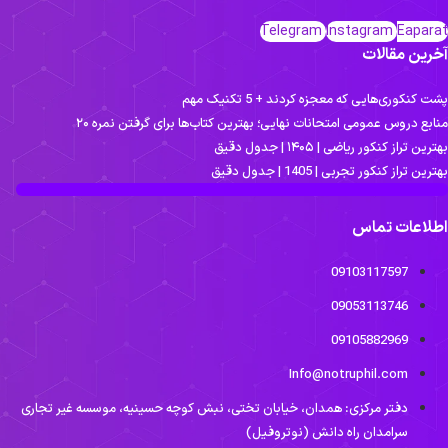
Telegram
Instagram
Eaparat
آخرین مقالات
پشت کنکوری‌هایی که معجزه کردند + 5 تکنیک مهم
منابع دروس عمومی امتحانات نهایی؛ بهترین کتاب‌ها برای گرفتن نمره ۲۰
بهترین تراز کنکور ریاضی | ۱۴۰۵ | جدول دقیق
بهترین تراز کنکور تجربی | 1405 | جدول دقیق
اطلاعات تماس
09103117597
09053113746
09105882969
Info@notruphil.com
دفتر مرکزی: همدان، خیابان تختی، نبش کوچه حسینیه، موسسه غیر تجاری
سرامدان راه دانش (نوتروفیل)