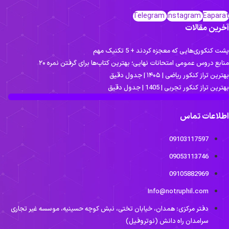
Telegram
Instagram
Eaparat
آخرین مقالات
پشت کنکوری‌هایی که معجزه کردند + 5 تکنیک مهم
منابع دروس عمومی امتحانات نهایی؛ بهترین کتاب‌ها برای گرفتن نمره ۲۰
بهترین تراز کنکور ریاضی | ۱۴۰۵ | جدول دقیق
بهترین تراز کنکور تجربی | 1405 | جدول دقیق
اطلاعات تماس
09103117597
09053113746
09105882969
Info@notruphil.com
دفتر مرکزی: همدان، خیابان تختی، نبش کوچه حسینیه، موسسه غیر تجاری
سرامدان راه دانش (نوتروفیل)