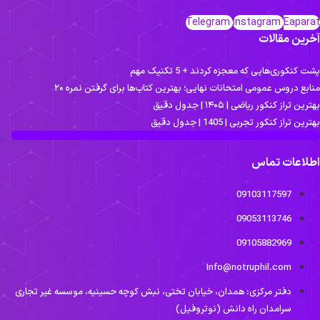
Telegram
Instagram
Eaparat
آخرین مقالات
پشت کنکوری‌هایی که معجزه کردند + 5 تکنیک مهم
منابع دروس عمومی امتحانات نهایی؛ بهترین کتاب‌ها برای گرفتن نمره ۲۰
بهترین تراز کنکور ریاضی | ۱۴۰۵ | جدول دقیق
بهترین تراز کنکور تجربی | 1405 | جدول دقیق
اطلاعات تماس
09103117597
09053113746
09105882969
Info@notruphil.com
دفتر مرکزی: همدان، خیابان تختی، نبش کوچه حسینیه، موسسه غیر تجاری
سرامدان راه دانش (نوتروفیل)