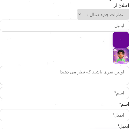
طلاع از
سم*
یمیل*