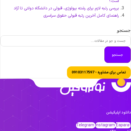
است؟
بررسی رتبه لازم برای رشته بیولوژی، قبولی در دانشگاه دولتی تا آزاد
راهنمای کامل آخرین رتبه قبولی حقوق سراسری
ستجو
جستجو
تماس برای مشاوره - 09103117597
انلود اپلیکیشن
Telegram
Instagram
Eapara