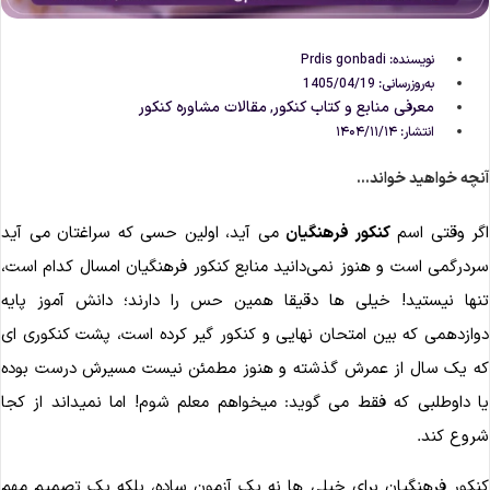
نویسنده:
Prdis gonbadi
به‌روزرسانی: 1405/04/19
معرفی منابع و کتاب کنکور
مقالات مشاوره‌ کنکور
,
انتشار:
۱۴۰۴/۱۱/۱۴
نچه خواهید خواند...
گر وقتی اسم
کنکور فرهنگیان
می آید، اولین حسی که سراغتان می آید
ردرگمی است و هنوز نمی‌دانید منابع کنکور فرهنگیان امسال کدام است،
نها نیستید! خیلی ها دقیقا همین حس را دارند؛ دانش آموز پایه
وازدهمی که بین امتحان نهایی و کنکور گیر کرده است، پشت کنکوری ای
ه یک سال از عمرش گذشته و هنوز مطمئن نیست مسیرش درست بوده
ا داوطلبی که فقط می گوید: میخواهم معلم شوم! اما نمیداند از کجا
روع کند.
نکور فرهنگیان برای خیلی ها نه یک آزمون ساده، بلکه یک تصمیم مهم