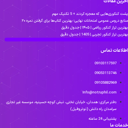
خرین مقالات
ت کنکوری‌هایی که معجزه کردند + 5 تکنیک مهم
نابع دروس عمومی امتحانات نهایی؛ بهترین کتاب‌ها برای گرفتن نمره ۲۰
ترین تراز کنکور ریاضی | ۱۴۰۵ | جدول دقیق
ترین تراز کنکور تجربی | 1405 | جدول دقیق
طلاعات تماس
09103117597
09053113746
09105882969
Info@notruphil.com
دفتر مرکزی: همدان، خیابان تختی، نبش کوچه حسینیه، موسسه غیر تجاری
سرامدان راه دانش (نوتروفیل)
پشتیبانی 24 ساعته
دمات ما