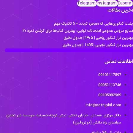
Telegram
Instagram
E
مقالات
ی‌هایی که معجزه کردند + 5 تکنیک مهم
وس عمومی امتحانات نهایی؛ بهترین کتاب‌ها برای گرفتن نمره ۲۰
نکور ریاضی | ۱۴۰۵ | جدول دقیق
نکور تجربی | 1405 | جدول دقیق
ات تماس
09103117597
09053113746
09105882969
Info@notruphil.com
دفتر مرکزی: همدان، خیابان تختی، نبش کوچه حسینیه، موسسه غیر تجاری
سرامدان راه دانش (نوتروفیل)
پشتیبانی 24 ساعته