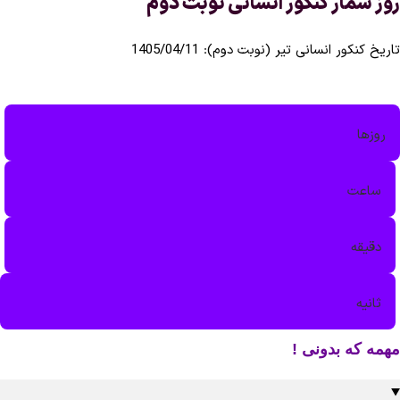
مار کنکور انسانی نوبت دوم
کور انسانی تیر (نوبت دوم): 1405/04/11
ا
ت‌
قه
ه
که بدونی !