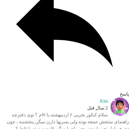
Kita
2 سال قبل
سلام کنکور تجربی ۶ اردیبهشته یا ۷ام ؟ توی دفترچه
ی سنجش جمعه بوده ولی یسریها دارن میگن پنجشنبه ، چون
 تجربیا بودن بعد ریاصیا میگن ۶امه درسته یا غلط ؟