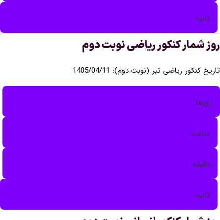
ه
مار کنکور ریاضی نوبت دوم
کور ریاضی تیر (نوبت دوم): 1405/04/11
ا
ت‌
قه
ه