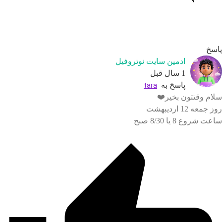
ادمین سایت نوتروفیل
1 سال قبل
پاسخ به
tara
قتتون بخیر❤️
اردیبهشت
 یا 8/30 صبح