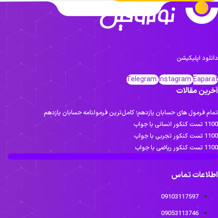
انلود اپلیکیشن
Telegram
Instagram
Eapara
خرین مقالات
مام فرمول های حسابان یازدهم؛ کامل‌ترین فرمولنامه حسابان یازدهم
ست کنکور انسانی با جواب
تست کنکور تجربی با جواب
تست کنکور ریاضی با جواب
طلاعات تماس
09103117597
09053113746