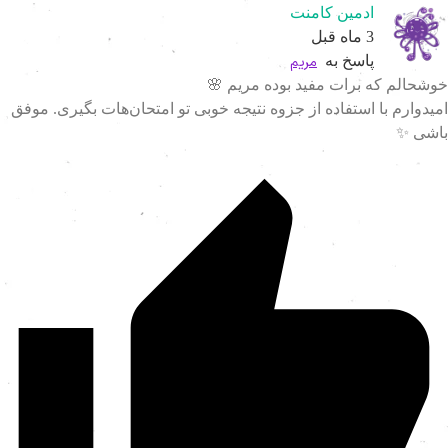
ادمین کامنت
3 ماه قبل
مریم
پاسخ به
خوشحالم که برات مفید بوده مریم 
امیدوارم با استفاده از جزوه نتیجه خوبی تو امتحان‌هات بگیری. موف
باشی 