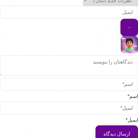
سم*
یمیل*