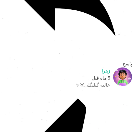
اسخ
زهرا
5 ماه قبل
عالیه گیلیگلی🥹✨