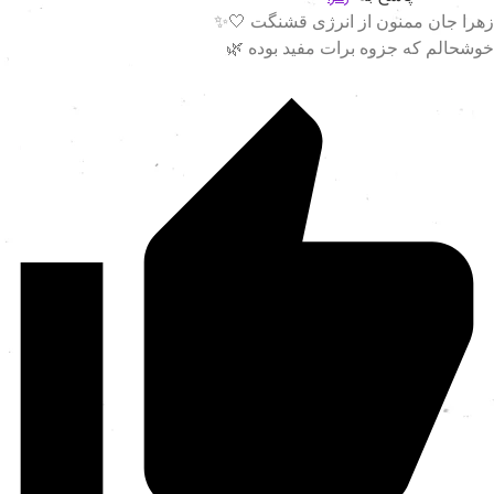
زهرا جان ممنون از انرژی قشنگت 🤍
خوشحالم که جزوه‌ برات مفید بوده 