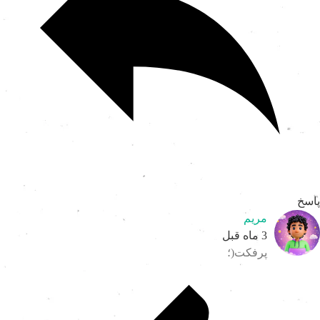
اسخ
مریم
3 ماه قبل
پرفکت(؛